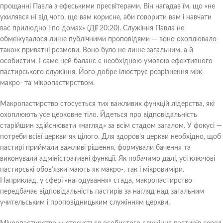
прощанні Павла з ефеськими пресвітерами. Він нагадав їм, що «не
ухилявся ні від чого, що вам корисне, аби говорити вам і навчати
вас прилюдно і по домах» (Дії 20:20). Служіння Павла не
обмежувалося лише публічними проповідями — воно охоплювало
також приватні розмови. Воно було не лише загальним, а й
особистим. І саме цей баланс є необхідною умовою ефективного
пастирського служіння. Його добре ілюструє розрізнення між
макро- та мікропастирством.
Макропастирство стосується тих важливих функцій лідерства, які
охоплюють усе церковне тіло. Йдеться про відповідальність
старійшин здійснювати «нагляд» за всім стадом загалом. У фокусі —
потреби всієї церкви як цілого. Для здоров’я церкви необхідно, щоб
пастирі приймали важливі рішення, формували бачення та
виконували адміністративні функції. Як побачимо далі, усі ключові
пастирські обов’язки мають як макро-, так і мікровиміри.
Наприклад, у сфері «нагодування» стада, макропастирство
передбачає відповідальність пастирів за нагляд над загальним
учительським і проповідницьким служінням церкви.