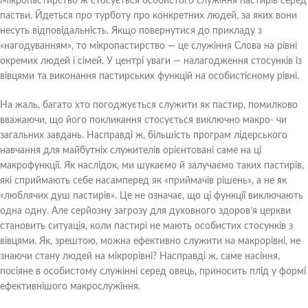
Мікропастирство ж стосується особистого служіння пастирів серед
пастви. Йдеться про турботу про конкретних людей, за яких вони
несуть відповідальність. Якщо повернутися до прикладу з
«нагодуванням», то мікропастирство — це служіння Слова на рівні
окремих людей і сімей. У центрі уваги — налагодження стосунків із
вівцями та виконання пастирських функцій на особистісному рівні.
На жаль, багато хто погоджується служити як пастир, помилково
вважаючи, що його покликання стосується виключно макро- чи
загальних завдань. Насправді ж, більшість програм лідерського
навчання для майбутніх служителів орієнтовані саме на ці
макрофункції. Як наслідок, ми шукаємо й залучаємо таких пастирів,
які сприймають себе насамперед як «приймачів рішень», а не як
«люблячих душ пастирів». Це не означає, що ці функції виключають
одна одну. Але серйозну загрозу для духовного здоров’я церкви
становить ситуація, коли пастирі не мають особистих стосунків з
вівцями. Як, зрештою, можна ефективно служити на макрорівні, не
знаючи стану людей на мікрорівні? Насправді ж, саме насіння,
посіяне в особистому служінні серед овець, приносить плід у формі
ефективнішого макрослужіння.