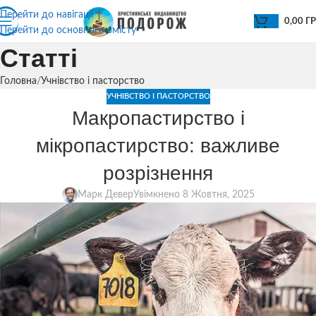
Перейти до навігації
0,00
Г
Перейти до основного вмісту
Статті
Головна
Учнівство і пасторство
УЧНІВСТВО І ПАСТОРСТВО
Макропастирство і
мікропастирство: важливе
розрізнення
Марк Девер
Увімкнено 8 Жовтня, 2025