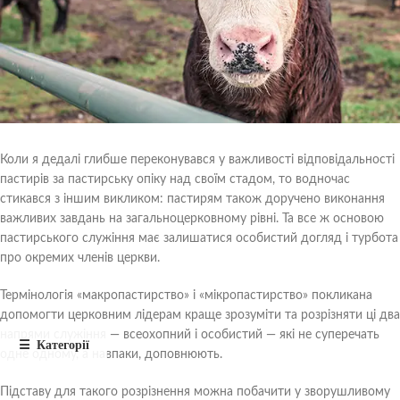
Коли я дедалі глибше переконувався у важливості відповідальності
пастирів за пастирську опіку над своїм стадом, то водночас
стикався з іншим викликом: пастирям також доручено виконання
важливих завдань на загальноцерковному рівні. Та все ж основою
пастирського служіння має залишатися особистий догляд і турбота
про окремих членів церкви.
Термінологія «макропастирство» і «мікропастирство» покликана
допомогти церковним лідерам краще зрозуміти та розрізняти ці два
напрями служіння — всеохопний і особистий — які не суперечать
одне одному, а навпаки, доповнюють.
Підставу для такого розрізнення можна побачити у зворушливому