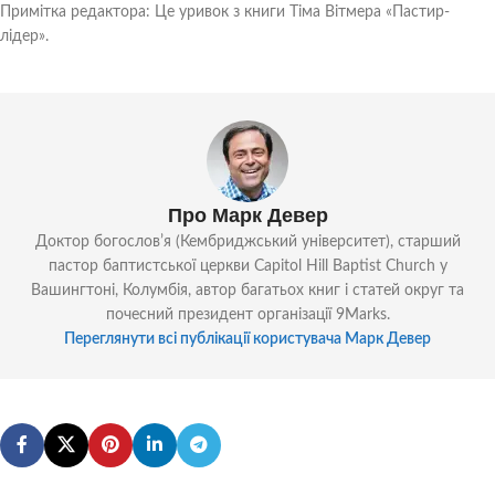
Примітка редактора: Це уривок з книги Тіма Вітмера «Пастир-
лідер».
Про Марк Девер
Доктор богословʼя (Кембриджський університет), старший
пастор баптистської церкви Capitol Hill Baptist Church у
Вашингтоні, Колумбія, автор багатьох книг і статей округ та
почесний президент організації 9Marks.
Переглянути всі публікації користувача Марк Девер