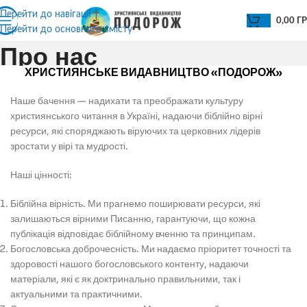
Перейти до навігації
0,00
Г
Перейти до основного вмісту
Про нас
ХРИСТИЯНСЬКЕ ВИДАВНИЦТВО «ПОДОРОЖ»
Головна
Про нас
Наше бачення — надихати та преображати культуру
християнського читання в Україні, надаючи біблійно вірні
ресурси, які споряджають віруючих та церковних лідерів
зростати у вірі та мудрості.
Наші цінності:
Біблійна вірність. Ми прагнемо поширювати ресурси, які
залишаються вірними Писанню, гарантуючи, що кожна
публікація відповідає біблійному вченню та принципам.
Богословська доброчесність. Ми надаємо пріоритет точності та
здоровості нашого богословського контенту, надаючи
матеріали, які є як доктринально правильними, так і
актуальними та практичними.