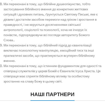
Ми переконані в тому, що біблійне душеопікунство, тобто
застосування біблійного вчення до конкретних життєвих
ситуацій і духовних питань, ґрунтується Святому Письмі, яке є
дієвим і достатнім засобом перемоги над гріхом і зростання в
праведності, і не керується досягненнями світської
антропології, соціології та психології, хоча не ігнорує їх
понівстю, підпорядковучи всі погляди авторитету Божого
Слова..
Ми переконані в тому, що біблійний підхід до євангелізації
виключає психологічну маніпуляцію, емоційний тиск та інші
прагматичні засоби, що практикуються всупереч біблійному
вченню.
Ми переконані в тому, що істинним фундаментом для єдності та
співпраці служителів у церкві Божій є Євангеліє Ісуса Христа. Ця
співпраця має сприяти біблійному впливу та особистому
зростанню на славу Божу в цьому світі.
НАШІ ПАРТНЕРИ