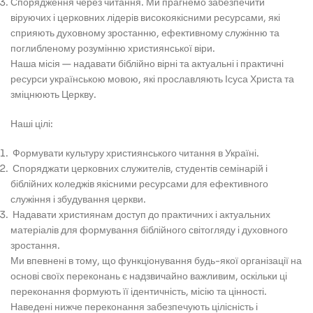
Спорядження через читання. Ми прагнемо забезпечити
віруючих і церковних лідерів високоякісними ресурсами, які
сприяють духовному зростанню, ефективному служінню та
поглибленому розумінню християнської віри.
Наша місія — надавати біблійно вірні та актуальні і практичні
ресурси українською мовою, які прославляють Ісуса Христа та
зміцнюють Церкву.
Наші цілі:
Формувати культуру християнського читання в Україні.
Споряджати церковних служителів, студентів семінарій і
біблійних коледжів якісними ресурсами для ефективного
служіння і збудування церкви.
Надавати християнам доступ до практичних і актуальних
матеріалів для формування біблійного світогляду і духовного
зростання.
Ми впевнені в тому, що функціонування будь-якої організації на
основі своїх переконань є надзвичайно важливим, оскільки ці
переконання формують її ідентичність, місію та цінності.
Наведені нижче переконання забезпечують цілісність і