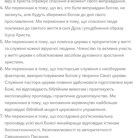
віру в Христа отримує спасіння в момент свого виправдання.
Ми переконані в тому, що всі, хто були виправдані Богом, не
загинуть, але будуть збережені Богом до дня свого
прославлення. Ми переконані в тому, що спасенні люди
покликані до святого життя в силі Духа і уподібнення образу
Ісуса Христа.
Ми переконані в тому, що помісна церква є пріоритетом у житті
та служінні кожної віруючої людини. Членство та активна участь
у житті церкви є обов’язковим засобом духовного зростання
християн.
Ми переконані в тому, що пасторське служіння є необхідним
фактором, використовуваним Богом у творенні Своєї церкви.
Служіння пастора церкви повинні здійснювати підготовлені мужі
Божі, які відповідають біблійним вимогам і практикують
експозиційну проповідь і практичне душеопікунство. Ми
переконані в тому, що множинне керівництво найбільше
відповідає біблійній моделі церковного управління.
Ми переконані в тому, що послідовна роз’яснювальна
проповідь усієї волі Божої якнайкраще відповідає істинам
богонатхненності, безпомилковості та авторитетності
Священного Писання.