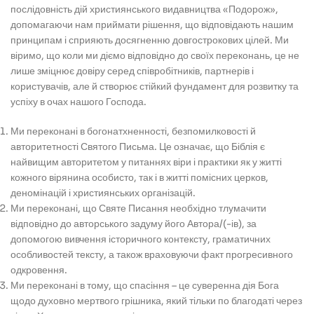
послідовність дій християнського видавництва «Подорож»,
допомагаючи нам приймати рішення, що відповідають нашим
принципам і сприяють досягненню довгострокових цілей. Ми
віримо, що коли ми діємо відповідно до своїх переконань, це не
лише зміцнює довіру серед співробітників, партнерів і
користувачів, але й створює стійкий фундамент для розвитку та
успіху в очах нашого Господа.
Ми переконані в богонатхненності, безпомилковості й
авторитетності Святого Письма. Це означає, що Біблія є
найвищим авторитетом у питаннях віри і практики як у житті
кожного вірянина особисто, так і в житті помісних церков,
деномінацій і християнських організацій.
Ми переконані, що Святе Писання необхідно тлумачити
відповідно до авторського задуму його Автора/(-ів), за
допомогою вивчення історичного контексту, граматичних
особливостей тексту, а також враховуючи факт прогресивного
одкровення.
Ми переконані в тому, що спасіння – це суверенна дія Бога
щодо духовно мертвого грішника, який тільки по благодаті через