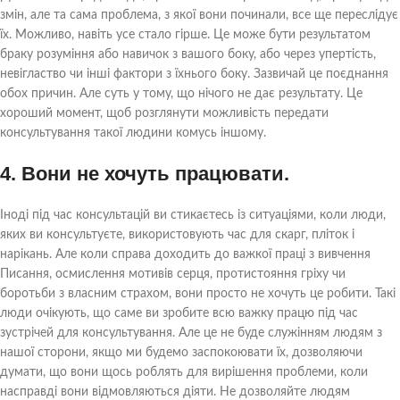
змін, але та сама проблема, з якої вони починали, все ще переслідує
їх. Можливо, навіть усе стало гірше. Це може бути результатом
браку розуміння або навичок з вашого боку, або через упертість,
невігластво чи інші фактори з їхнього боку. Зазвичай це поєднання
обох причин. Але суть у тому, що нічого не дає результату. Це
хороший момент, щоб розглянути можливість передати
консультування такої людини комусь іншому.
4. Вони не хочуть працювати.
Іноді під час консультацій ви стикаєтесь із ситуаціями, коли люди,
яких ви консультуєте, використовують час для скарг, пліток і
нарікань. Але коли справа доходить до важкої праці з вивчення
Писання, осмислення мотивів серця, протистояння гріху чи
боротьби з власним страхом, вони просто не хочуть це робити. Такі
люди очікують, що саме ви зробите всю важку працю під час
зустрічей для консультування. Але це не буде служінням людям з
нашої сторони, якщо ми будемо заспокоювати їх, дозволяючи
думати, що вони щось роблять для вирішення проблеми, коли
насправді вони відмовляються діяти. Не дозволяйте людям