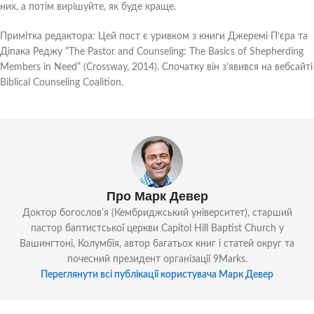
них, а потім вирішуйте, як буде краще.
Примітка редактора: Цей пост є уривком з книги Джеремі П’єра та
Діпака Реджу “The Pastor and Counseling: The Basics of Shepherding
Members in Need” (Crossway, 2014). Спочатку він з’явився на вебсайті
Biblical Counseling Coalition.
Про Марк Девер
Доктор богословʼя (Кембриджський університет), старший
пастор баптистської церкви Capitol Hill Baptist Church у
Вашингтоні, Колумбія, автор багатьох книг і статей округ та
почесний президент організації 9Marks.
Переглянути всі публікації користувача Марк Девер