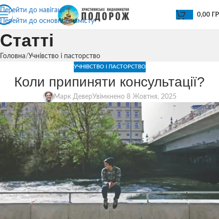
Перейти до навігації
0,00
Г
Перейти до основного вмісту
Статті
Головна
Учнівство і пасторство
УЧНІВСТВО І ПАСТОРСТВО
Коли припиняти консультації?
Марк Девер
Увімкнено 8 Жовтня, 2025