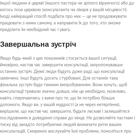
іншої людини в церкві (іншого пастора чи зрілого віруючого) або до
когось поза церквою (консультанта чи лікаря у вашій місцевості).
Іноді найкращий спосіб подбати про них — це не продовжувати
працювати з ними самому, а направити їх до того, хто зможе
приділити їм необхідний час і увагу.
Завершальна зустріч
Якщо будь-який з цих показників стосується вашої ситуації,
ймовірно, настав час завершити консультації, запропонувавши
останню зустріч. Деякі люди будуть дуже раді, що консультації
закінчено. Інші будуть досить стурбовані. Для останніх така
фінальна зустріч буде тяжким випробуванням. Вони хочуть, щоб
консультації тривали значно довше, ніж це необхідно, можливо,
навіть сперечаючись з вами про те, що їм потрібно більше
допомоги. Якщо ви, у вашій мудрості (а не через нетерпіння),
вирішили, що настав час завершити, будьте ласкаві і залишайтеся
послідовними в доведенні справи до кінця. Не дозволяйте пасткам і
тиску від занадто потребуючих людей визначати ритм ваших
консультацій. Смиренно вислухайте їхні проблеми, помоліться про