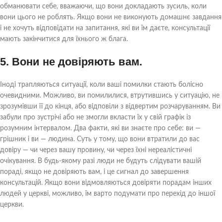
обманювати себе, вважаючи, що вони докладають зусиль, коли
вони цього не роблять. Якщо вони не виконують домашнє завдання
і не хочуть відповідати на запитання, які ви їм даєте, консультації
мають закінчитися для їхнього ж блага.
5. Вони не довіряють вам.
Іноді трапляються ситуації, коли ваші помилки стають болісно
очевидними. Можливо, ви помилилися, втрутившись у ситуацію, не
зрозумівши її до кінця, або відповіли з відвертим розчаруванням. Ви
забули про зустрічі або не змогли вкласти їх у свій графік із
розумним інтервалом. Два факти, які ви знаєте про себе: ви —
грішник і ви — людина. Суть у тому, що вони втратили до вас
довіру — чи через вашу провину, чи через їхні нереалістичні
очікування. В будь-якому разі люди не будуть слідувати вашій
пораді, якщо не довіряють вам, і це сигнал до завершення
консультацій. Якщо вони відмовляються довіряти порадам інших
людей у церкві, можливо, їм варто подумати про перехід до іншої
церкви.