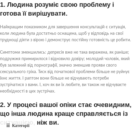
1. Людина розуміє свою проблему і
готова її вирішувати.
Найкращим показником для завершення консультацій є ситуація,
коли людина була достатньо оснащена, щоб у відповідь на свої
труднощі діяти з вірою і демонструє постійну готовність це робити.
Симптоми зменшились: депресія вже не така виражена, як раніше;
подружжя примирилося і відновило довіру; молодий чоловік, який
був залежний від порнографії, значно зменшив прояви свого
сексуального гріха. Тиск від початкової проблеми більше не руйнує
їхнє життя. І раптом вони більше не відчувають потреби
зустрічатися з вами. І, хоч як ви їх любите, ви також не відчуваєте
необхідності в цих зустрічах.
2. У процесі вашої опіки стає очевидним,
що інша людина краще справляється із
ситуацією, ніж ви.