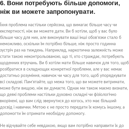
6. Вони потребують більше допомоги,
ніж ви можете запропонувати.
Їхня проблема настільки серйозна, що вимагає більше часу чи
експертності, ніж ви можете дати. Ви б хотіли, щоб у вас було
більше часу для них, але виконувати ваші інші обов’язки стало б
неможливо, оскільки їм потрібно більше, ніж просто годинна
зустріч раз на тиждень. Наприклад, наркотична залежність може
стати такою неконтрольованою, що ті, хто страждає, потребують
щоденних втручань. Ви б хотіли мати більше навичок для того, щоб
розібратися в складнощах конкретної проблеми, але у вас немає
достатньо розуміння, навичок чи часу для того, щоб упорядкувати
всі складові. Пам’ятайте, що межа того, що ви можете витримати,
може бути вищою, ніж ви думаєте. Однак ми також маємо визнати,
що деякі проблеми настільки духовно складні чи фізіологічно
вкорінені, що вам слід звернутися до когось, хто має більший
досвід і навички. Метою є не просто передати їх комусь іншому, а
допомогти їм отримати необхідну допомогу.
Не відчувайте себе невдахою, якщо вам потрібно направити їх до