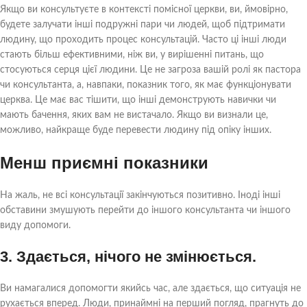
Якщо ви консультуєте в контексті помісної церкви, ви, ймовірно,
будете залучати інші подружні пари чи людей, щоб підтримати
людину, що проходить процес консультацій. Часто ці інші люди
стають більш ефективними, ніж ви, у вирішенні питань, що
стосуються серця цієї людини. Це не загроза вашій ролі як пастора
чи консультанта, а, навпаки, показник того, як має функціонувати
церква. Це має вас тішити, що інші демонструють навички чи
мають бачення, яких вам не вистачало. Якщо ви визнали це,
можливо, найкраще буде перевести людину під опіку інших.
Менш приємні показники
На жаль, не всі консультації закінчуються позитивно. Іноді інші
обставини змушують перейти до іншого консультанта чи іншого
виду допомоги.
3. Здається, нічого не змінюється.
Ви намагалися допомогти якийсь час, але здається, що ситуація не
рухається вперед. Люди, принаймні на перший погляд, прагнуть до