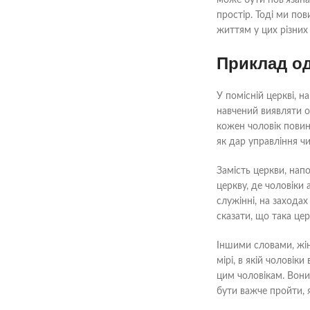
може бути пов’язана
простір. Тоді ми по
життям у цих різних
Приклад од
У помісній церкві, 
навчений виявляти о
кожен чоловік повин
як дар управління ч
Замість церкви, нап
церкву, де чоловіки
служінні, на заходах
сказати, що така це
Іншими словами, жінк
мірі, в якій чолові
цим чоловікам. Вони
бути важче пройти, 