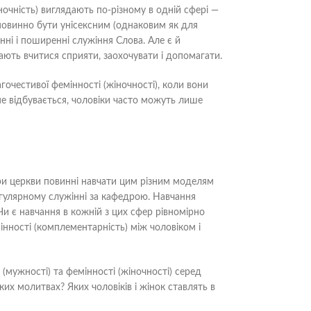
жіночність) виглядають по-різному в одній сфері —
 повинно бути унісексним (однаковим як для
анні і поширенні служіння Слова. Але є й
 мають вчитися сприяти, заохочувати і допомагати.
очестивої фемінності (жіночності), коли вони
 не відбувається, чоловіки часто можуть лише
ери церкви повинні навчати цим різним моделям
регулярному служінні за кафедрою. Навчання
 Чи є навчання в кожній з цих сфер рівномірно
мінності (комплементарність) між чоловіком і
 (мужності) та фемінності (жіночності) серед
их молитвах? Яких чоловіків і жінок ставлять в