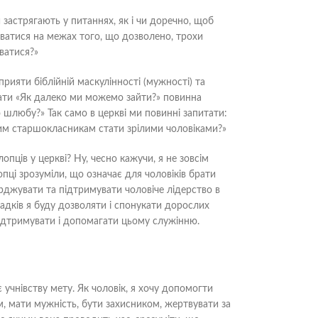
астрягають у питаннях, як і чи доречно, щоб
ватися на межах того, що дозволено, трохи
ватися?»
прияти біблійній маскулінності (мужності) та
увати «Як далеко ми можемо зайти?» повинна
шлюбу?» Так само в церкві ми повинні запитати:
м старшокласникам стати зрілими чоловіками?»
ців у церкві? Ну, чесно кажучи, я не зовсім
опці зрозуміли, що означає для чоловіків брати
верджувати та підтримувати чоловіче лідерство в
падків я буду дозволяти і спонукати дорослих
ь підтримувати і допомагати цьому служінню.
учнівству мету. Як чоловік, я хочу допомогти
м, мати мужність, бути захисником, жертвувати за