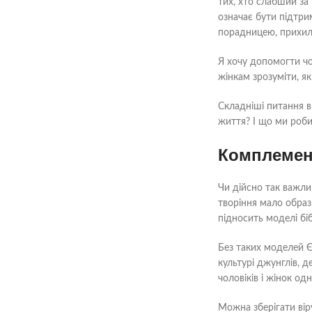
тих, хто слабший за 
означає бути підтр
порадницею, прихиль
Я хочу допомогти чо
жінкам зрозуміти, як
Складніші питання ви
життя? І що ми роби
Комплемент
Чи дійсно так важлив
творіння мало образ 
підносить моделі бі
Без таких моделей Є
культурі джунглів, 
чоловіків і жінок о
Можна зберігати вір