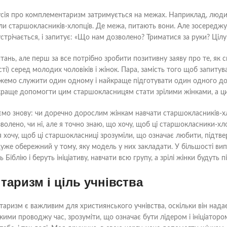
сія про комплементаризм затримується на межах. Наприклад, люди з
ли старшокласників-хлопців. Де межа, питають вони. Але зосереджу
устрічається, і запитує: «Що нам дозволено? Триматися за руки? Цілу
тань, але перш за все потрібно зробити позитивну заяву про те, як с
сті) серед молодих чоловіків і жінок. Пара, замість того щоб запит
жемо служити один одному і найкраще підготувати один одного до 
раще допомогти цим старшокласницям стати зрілими жінками, а ци
мо знову: чи доречно дорослим жінкам навчати старшокласників-хлоп
волено, чи ні, але я точно знаю, що хочу, щоб ці старшокласники-хл
 І я хочу, щоб ці старшокласниці зрозуміли, що означає любити, підт
 дуже обережний у тому, яку модель у них закладати. У більшості ви
ть Біблію і беруть ініціативу, навчати всю групу, а зрілі жінки будут
аризм і ціль учнівства
аризм є важливим для християнського учнівства, оскільки він надає 
якими проводжу час, зрозуміти, що означає бути лідером і ініціаторо