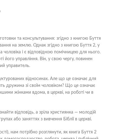
р
отовки та консультування: згідно з книгою Буття
вання на землю. Однак згідно з книгою Буття 2, у
на чоловіка і є відповідною помічницею для нього.
і його управління. Він, у свою чергу, повинен
ний управитель.
руктурованих відносинах. Але що це означає для
бить дружина зі своїм чоловіком? Що це означає
ншими жінками вдома, в церкві, на роботі чи в
знайти відповідь, а зріла християнка — молодій
рупах або заняттях з вивчення Біблії в церкві.
ті), нам потрібно розглянути, як книга Буття 2