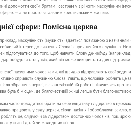
 з іншими Писаннями та специфічними особливостями таких сфер, я
винні допомогти своїм братам і сестрам у вірі жити маскулінним (муж
 сферах — а не просто загальним християнським життям.
нієї сфери: Помісна церква
наприклад, маскулінність (мужність) здається пов’язаною з навчання
собливий інтерес до вивчення Слова і сприяння його служінню. Не к
ен підготуватися до того, щоб навчати Слову де-небудь (наприклад, 
и дар побудови стосунків, який він може використати для підтримки 
овненої пасивними чоловіками, які швидко відправляють свої родини 
 активно сприяють служінню Слова. Уявіть, що чоловіки роблять це 
 після зібрання в церкві, в євангелізаційній роботі, піклуючись про 
рква була б місцем, де благочестивій жінці легше бути благочестиво
ам часто доводиться брати на себе ініціативу і лідерство в церквах
ки важко працюють у саду церкви, сіючи насіння і обробляючи земл
 роблять це, слідуючи за лідерством достойних чоловіків, поширюю
як-от у житті дітей чи молодших жінок.