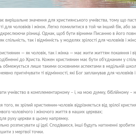
 вирішальне значення для християнського учнівства, тому що пасто
ті для чоловіків і жінок. Легко помилитися в той чи інший бік, або з
ідкреслюючи різниці. Однак, щоб бути вірними Писанню в його повно
 спільність, так і відмінність у моделях зрілості для чоловіків і жіно
истиянин — як чоловік, так і жінка — має жити життям покаяння і в
уподібненні до Христа. Кожен християнин має бути об’єднаним у спіл
ть обмежується лише такими основними аспектами в недільній школ
неявно пригнічувати ті відмінності, які Бог запланував для чоловікі
и учнівство в комплементарному – і, на мою думку, біблійному – на
 того, як зрілий християнин-чоловік відрізняється від зрілої христи
вого чоловічого і жіночого життя в наших церквах;
 для руху церкви в цьому напрямку.
льно розписувати ці ідеї. Сподіваюся, інші будуть натхненні зробити
шити з мертвої точки.