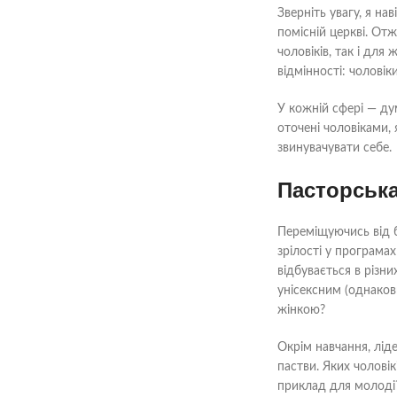
Зверніть увагу, я на
помісній церкві. От
чоловіків, так і для
відмінності: чоловік
У кожній сфері — ду
оточені чоловіками, 
звинувачувати себе.
Пасторська
Переміщуючись від б
зрілості у програма
відбувається в різни
унісексним (однакови
жінкою?
Окрім навчання, ліде
пастви. Яких чолові
приклад для молоді