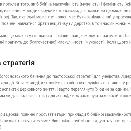
вів приклад того, як біблійна маскулінність (мужність) і фемінність (
же, навчання молодих віруючих до взаємодії з помісною церквою не
 жінок). Так, є спільні моменти: кожен має бути зацікавлений у просув
и повинні навчатися брати ініціативу і лідерство, в той час як жінки
маю, це можна узагальнити — жінки краще зможуть прагнути до благ
які прагнуть до благочестивої маскулінності (мужності). Коли цього
 стратегія
огословського бачення до пасторської стратегії для учнівства, лід
х для дітей та молоді, в чоловічих та жіночих служіннях, а також у 
х аспектах церковного життя, і варто переглянути їх один за одним.
м як для чоловіків, так і для жінок), чи ж заохочуються біблійні від
ри церкви повинні просувати гарні приклади біблійної маскулінності
ків визнають служителями? Яких жінок публічно згадують у пасторськ
?