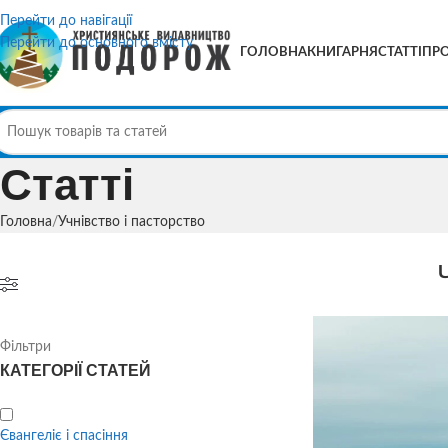
Перейти до навігації
Перейти до основного вмісту
ГОЛОВНА
КНИГАРНЯ
СТАТТІ
ПРО
Статті
Головна
Учнівство і пасторство
Фільтри
КАТЕГОРІЇ СТАТЕЙ
Євангеліє і спасіння