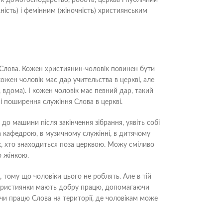
к домогосподарство, робота, церква і публічний
ність) і фемінним (жіночність) християнським
м Слова. Кожен християнин-чоловік повинен бути
ожен чоловік має дар учительства в церкві, але
вдома). І кожен чоловік має певний дар, такий
і поширення служіння Слова в церкві.
до машини після закінчення зібрання, уявіть собі
за кафедрою, в музичному служінні, в дитячому
тих, хто знаходиться поза церквою. Можу сміливо
ю жінкою.
, тому що чоловіки цього не роблять. Але в тій
ю, християнки мають добру працю, допомагаючи
чи працю Слова на території, де чоловікам може