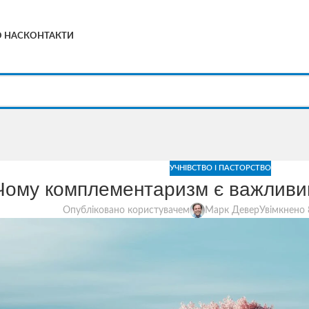
 НАС
КОНТАКТИ
УЧНІВСТВО І ПАСТОРСТВО
Чому комплементаризм є важливим
Опубліковано користувачем
Марк Девер
Увімкнено 