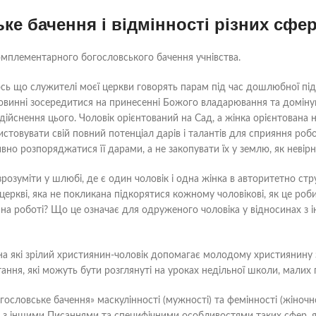
ке бачення і відмінності різних сфе
омплементарного богословського бачення учнівства.
сь що служителі моєї церкви говорять парам під час дошлюбної підг
а повинні зосередитися на принесенні Божого владарювання та доміну
здійснення цього. Чоловік орієнтований на Сад, а жінка орієнтована 
товувати свій повний потенціал дарів і талантів для сприяння робот
но розпоряджатися її дарами, а не закопувати їх у землю, як невір
зрозуміти у шлюбі, де є один чоловік і одна жінка в авторитетно ст
 церкві, яка не покликана підкорятися кожному чоловікові, як це ро
 на роботі? Що це означає для одруженого чоловіка у відносинах з і
 на які зрілий християнин-чоловік допомагає молодому християнину 
тання, які можуть бути розглянуті на уроках недільної школи, малих г
словське бачення» маскулінності (мужності) та фемінності (жіночнос