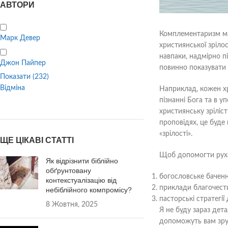
АВТОРИ
Комплементаризм має
Марк Девер
християнської зрілос
навпаки, надмірно п
Джон Пайпер
повинно показувати як
Показати
(
232
)
Відміна
Наприклад, кожен хр
пізнанні Бога та в 
християнську зріліс
проповідях, це буде 
«зрілості».
ЩЕ ЦІКАВІ СТАТТІ
Щоб допомогти рухат
Як відрізнити біблійно
обґрунтовану
богословське бачення
контекстуалізацію від
приклади благочести
небіблійного компромісу?
пасторські стратегії
8 Жовтня, 2025
Я не буду зараз дета
допоможуть вам зру