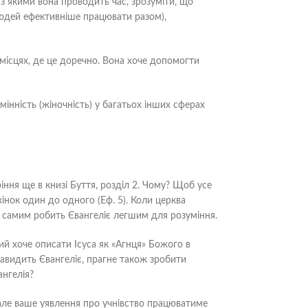
 з якими вона проводить час, зрозуміти, що
людей ефективніше працювати разом),
 місцях, де це доречно. Вона хоче допомогти
мінність (жіночність) у багатьох інших сферах
ріння ще в книзі Буття, розділ 2. Чому? Щоб усе
жінок один до одного (Еф. 5). Коли церква
им самим робить Євангеліє легшим для розуміння.
ий хоче описати Ісуса як «Агнця» Божого в
навидить Євангеліє, прагне також зробити
ангелія?
 але ваше уявлення про учнівство працюватиме