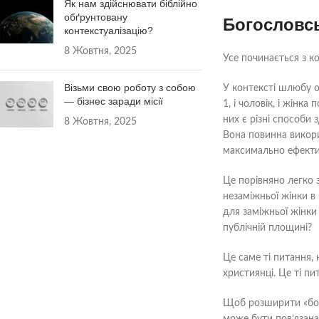
Як нам здійснювати біблійно
обґрунтовану
Богословсь
контекстуалізацію?
8 Жовтня, 2025
Усе починається з к
Візьми свою роботу з собою
У контексті шлюбу о
— бізнес заради місії
1, і чоловік, і жінк
них є різні способи 
8 Жовтня, 2025
Вона повинна викорис
максимально ефектив
Це порівняно легко 
незаміжньої жінки в
для заміжньої жінки
публічній площині?
Це саме ті питання,
християнці. Це ті пи
Щоб розширити «бого