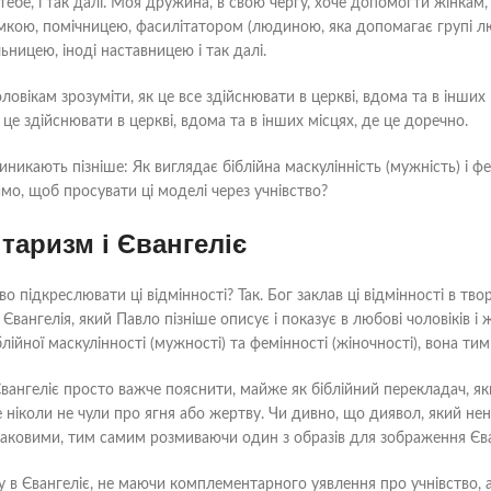
тебе, і так далі. Моя дружина, в свою чергу, хоче допомогти жінкам,
имкою, помічницею, фасилітатором (людиною, яка допомагає групі 
ницею, іноді наставницею і так далі.
ловікам зрозуміти, як це все здійснювати в церкві, вдома та в інших
 це здійснювати в церкві, вдома та в інших місцях, де це доречно.
никають пізніше: Як виглядає біблійна маскулінність (мужність) і фе
мо, щоб просувати ці моделі через учнівство?
аризм і Євангеліє
о підкреслювати ці відмінності? Так. Бог заклав ці відмінності в тво
Євангелія, який Павло пізніше описує і показує в любові чоловіків і 
блійної маскулінності (мужності) та фемінності (жіночності), вона т
вангеліє просто важче пояснити, майже як біблійний перекладач, як
де ніколи не чули про ягня або жертву. Чи дивно, що диявол, який не
днаковими, тим самим розмиваючи один з образів для зображення Єв
у в Євангеліє, не маючи комплементарного уявлення про учнівство,