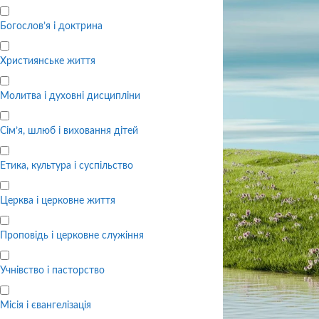
Богослов’я і доктрина
Християнське життя
Молитва і духовні дисципліни
Сім’я, шлюб і виховання дітей
Етика, культура і суспільство
Церква і церковне життя
Проповідь і церковне служіння
Учнівство і пасторство
Місія і євангелізація