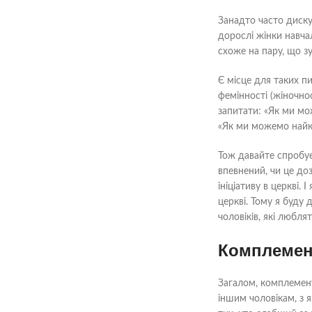
Занадто часто диску
дорослі жінки навча
схоже на пару, що з
Є місце для таких пи
фемінності (жіночно
запитати: «Як ми мо
«Як ми можемо найк
Тож давайте спробує
впевнений, чи це доз
ініціативу в церкві.
церкві. Тому я буду
чоловіків, які любля
Комплемент
Загалом, комплемент
іншим чоловікам, з 