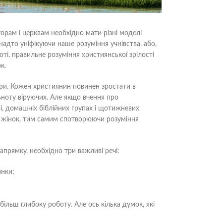
рам і церквам необхідно мати різні моделі
анадто уніфікуючи наше розуміння учнівства, або,
ті, правильне розуміння християнської зрілості
к.
іри. Кожен християнин повинен зростати в
ьноту віруючих. Але якщо вчення про
і, домашніх біблійних групах і щотижневих
в і жінок, тим самим спотворюючи розуміння
прямку, необхідно три важливі речі:
янки;
 більш глибоку роботу. Але ось кілька думок, які