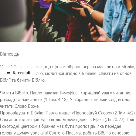
Відповідь
Новий Заповіт навчає, що під час зібрань церква має: читати Біблію,
проповідувати Біблію, молитися згідно з Біблією, співати на основі
Біблії та бачити Біблію.
Читати Біблію. Павло наказав Тимофієві: «приділяй увагу читанню,
розраді та навчанню» (1 Тим. 4:13). У зібраннях церкви слід вголос
читати Слово Боже.
Проповідувати Біблію. Павло пише: «Проповідуй Слово» (2 Тим. 4:2).
Сам апостол звіщав «усю волю Божу» церкві в Ефесі (Дії 20:27). Тож
і сьогодні центром зібрання має бути проповідь, яка передає
головну думку уривка зі Святого Письма, робить Біблію основою