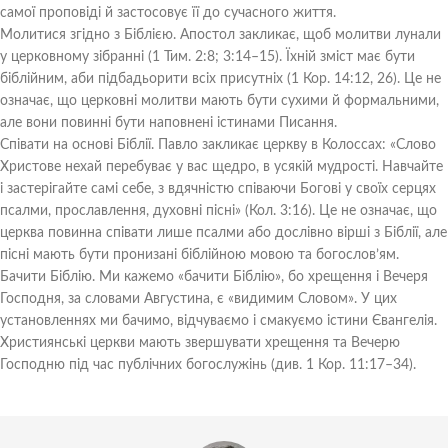
самої проповіді й застосовує її до сучасного життя.
Молитися згідно з Біблією. Апостол закликає, щоб молитви лунали
у церковному зібранні (1 Тим. 2:8; 3:14–15). Їхній зміст має бути
біблійним, аби підбадьорити всіх присутніх (1 Кор. 14:12, 26). Це не
означає, що церковні молитви мають бути сухими й формальними,
але вони повинні бути наповнені істинами Писання.
Співати на основі Біблії. Павло закликає церкву в Колоссах: «Слово
Христове нехай перебуває у вас щедро, в усякій мудрості. Навчайте
і застерігайте самі себе, з вдячністю співаючи Богові у своїх серцях
псалми, прославлення, духовні пісні» (Кол. 3:16). Це не означає, що
церква повинна співати лише псалми або дослівно вірші з Біблії, але
пісні мають бути пронизані біблійною мовою та богослов’ям.
Бачити Біблію. Ми кажемо «бачити Біблію», бо хрещення і Вечеря
Господня, за словами Августина, є «видимим Словом». У цих
установленнях ми бачимо, відчуваємо і смакуємо істини Євангелія.
Християнські церкви мають звершувати хрещення та Вечерю
Господню під час публічних богослужінь (див. 1 Кор. 11:17–34).