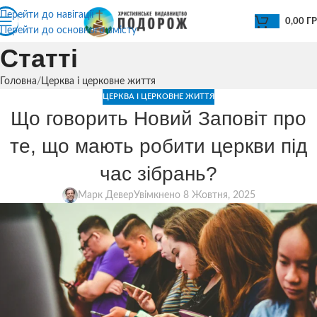
Перейти до навігації
0,00
Г
Перейти до основного вмісту
Статті
Головна
Церква і церковне життя
ЦЕРКВА І ЦЕРКОВНЕ ЖИТТЯ
Що говорить Новий Заповіт про
те, що мають робити церкви під
час зібрань?
Марк Девер
Увімкнено 8 Жовтня, 2025