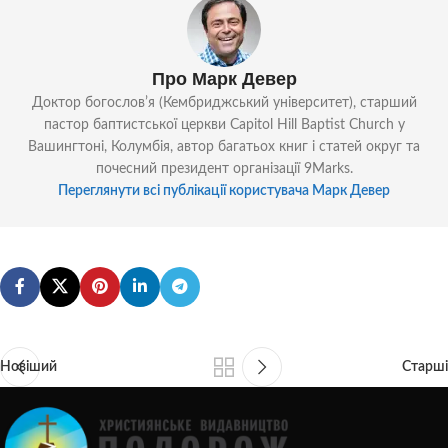
Про Марк Девер
Доктор богословʼя (Кембриджський університет), старший
пастор баптистської церкви Capitol Hill Baptist Church у
Вашингтоні, Колумбія, автор багатьох книг і статей округ та
почесний президент організації 9Marks.
Переглянути всі публікації користувача Марк Девер
Новіший
Старші