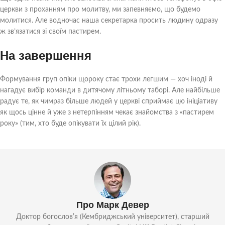
церкви з проханням про молитву, ми запевняємо, що будемо
молитися. Але водночас наша секретарка просить людину одразу
ж зв’язатися зі своїм пастирем.
На завершення
Формування груп опіки щороку стає трохи легшим — хоч іноді й
нагадує вибір команди в дитячому літньому таборі. Але найбільше
радує те, як чимраз більше людей у церкві сприймає цю ініціативу
як щось цінне й уже з нетерпінням чекає знайомства з «пастирем
року» (тим, хто буде опікувати їх цілий рік).
Про Марк Девер
Доктор богословʼя (Кембриджський університет), старший