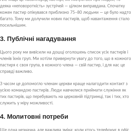
деяка «неповороткість» зустрічей — цілком виправдана. Спочатку
кожен пастир опікувався приблизно 75–80 людьми — це було надто
багато. Тому ми долучили нових пастирів, щоб навантаження стало
посильнішим.
3. Публічні нагадування
Цього року ми вивісили на дошці оголошень список усіх пастирів і
членів їхніх груп. Ми хотіли привернути увагу до того, що в кожного
пастиря є своя група, в кожного члена — свій пастир, і для нас це
справді важливо.
З часом це допомогло членам церкви краще налагодити контакт з
усією командою пастирів. Люди навчилися приймати служіння як
тих пастирів, що перебувають на церковній підтримці, так і тих, хто
служить у міру можливості.
4. Молитовні потреби
Ще одна незначна, але важлива зміна: коли хтось телефонує в офіс