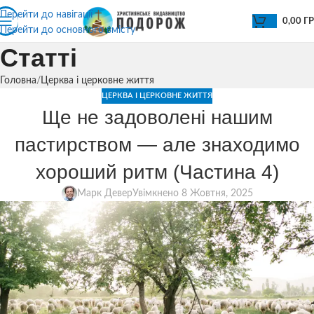
Перейти до навігації
0,00
Г
Перейти до основного вмісту
Статті
Головна
Церква і церковне життя
ЦЕРКВА І ЦЕРКОВНЕ ЖИТТЯ
Ще не задоволені нашим
пастирством — але знаходимо
хороший ритм (Частина 4)
Марк Девер
Увімкнено 8 Жовтня, 2025