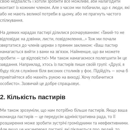
свою недбалість і хотіли зробити все можливе, аби налагодити
контакт із кожним членом. Але з часом ми побачили, що є люди, які
або не мають великої потреби в цьому, або не прагнуть частого
спілкування.
На деяких нарадах пастирі ділилися розчаруванням: «Такий-то не
відповідає на дзвінки, листи, повідомлення…» Тож ми почали
звертатися до членів церкви з прямим закликом: «Ваш пастир
намагається вийти з вами на зв’язок. Найменше, що ви можете
зробити — це відповісти!» Ми також намагаємося полегшити їм це
завдання. Наприклад, хтось із пастирів пише своїй групі: «Друзі, я
буду після служіння біля високих столиків у фоє. Підійдіть — хоча б
привітайтеся або махніть рукою на виході. Хочу побачитися
особисто». Зазвичай це добре спрацьовує.
2. Кількість пастирів
Ми також зрозуміли, що нам потрібно більше пастирів. Якщо ваша
команда пастирів — це передусім адміністративна рада, то її
розширення може зробити зустрічі громіздкими та неефективними.
Але якщо це насамперед пастирі, які піклуються про людей, то