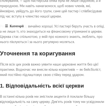
спілкування, — щоб пастирська опіка була не лише свідомою, а й
природною. Ми навіть намагаємося, щоб нових членів, які,
ймовірно, увійдуть до його групи, саме цей пастир і співбесідував
під час вступу в членство нашої церкви.
Результати — надзвичайно хороші. Усі пастирі беруть участь в опіці,
а не лише ті, хто знаходиться на фінансовому утриманні в церкви.
Церква стає спільнотою, у якій про кожного знають, люблять, про
нього піклуються і за нього регулярно моляться.
Уточнення та коригування
Після всіх цих років важко уявити наше церковне життя без цієї
практики. Водночас ми внесли кілька корективів — як бейсболіст,
який постійно підлаштовує свою стійку перед ударом.
1. Відповідальність всієї церкви
В останні кілька років ми змістили акценти й поклали більшу
відповідальність на саму церкву. Дев’ять років тому ми усвідомили