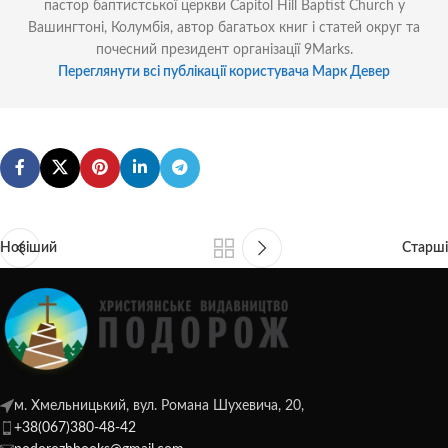
пастор баптистської церкви Capitol Hill Baptist Church у
Вашингтоні, Колумбія, автор багатьох книг і статей округ та
почесний президент організації 9Marks.
Переглянути всі публікації користувача Марк Девер
Новіший
Старші
м. Хмельницький, вул. Романа Шухевича, 20,
+38(067)380-48-42