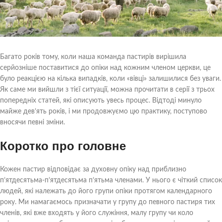
Багато років тому, коли наша команда пастирів вирішила
серйозніше поставитися до опіки над кожним членом церкви, це
було реакцією на кілька випадків, коли «вівці» залишилися без уваги.
Як саме ми вийшли з тієї ситуації, можна прочитати в серії з трьох
попередніх статей, які описують увесь процес. Відтоді минуло
майже дев’ять років, і ми продовжуємо цю практику, поступово
вносячи певні зміни.
Коротко про головне
Кожен пастир відповідає за духовну опіку над приблизно
п’ятдесятьма-п’ятдесятьма п’ятьма членами. У нього є чіткий список
людей, які належать до його групи опіки протягом календарного
року. Ми намагаємось призначати у групу до певного пастиря тих
членів, які вже входять у його служіння, малу групу чи коло