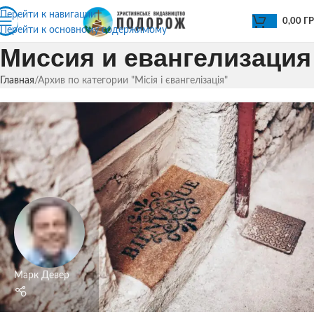
Перейти к навигации
0,00
Г
Перейти к основному содержимому
Миссия и евангелизация
Главная
Архив по категории "Місія і євангелізація"
Марк Девер