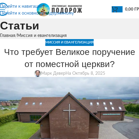
Перейти к навигации
0,00
Г
Перейти к основному содержимому
Статьи
Главная
Миссия и евангелизация
МИССИЯ И ЕВАНГЕЛИЗАЦИЯ
Что требует Великое поручение
от поместной церкви?
Марк Девер
На Октябрь 8, 2025