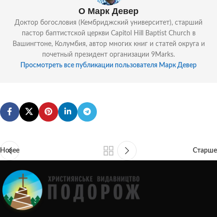
О Марк Девер
Доктор богословия (Кембриджский университет), старший
пастор баптистской церкви Capitol Hill Baptist Church в
Вашингтоне, Колумбия, автор многих книг и статей округа и
почетный президент организации 9Marks.
Просмотреть все публикации пользователя Марк Девер
Новее
Старше