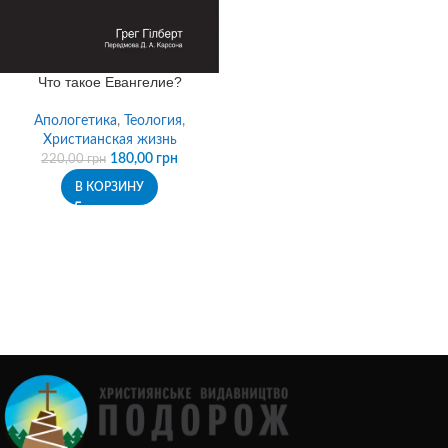
Что такое Евангелие?
Апологетика
,
Теология
,
Христианская жизнь
180,00
грн
220,00
грн
В КОРЗИНУ