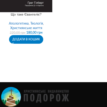
Що таке Євангеліє?
Апологетика
,
Теологія
,
Християнське життя
180,00
грн
220,00
грн
ДОДАТИ В КОШИК