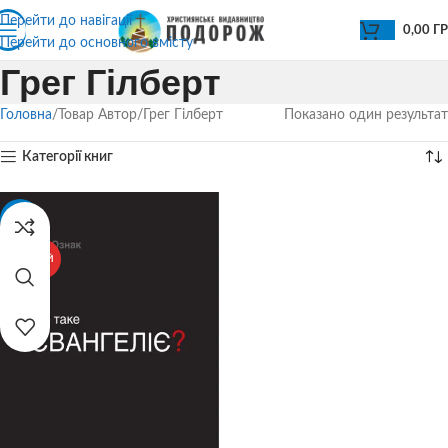
Перейти до навігації
0,00
Г
Перейти до основного вмісту
Грег Гілберт
Головна
Товар Автор
Грег Гілберт
Показано один результат
Категорії книг
-18%
ГАРЯЧИЙ