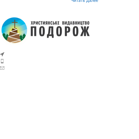
Читать далее
г. Хмельницкий, ул. Романа Шухевича, 20,
+38(067)380-48-42
podorozhbooks@gmail.com
ПОЛЕЗНЫЕ ССЫЛКИ
Главная
Книжный магазин
Статьи
О нас
Контакты
Публичный договор (оферта)