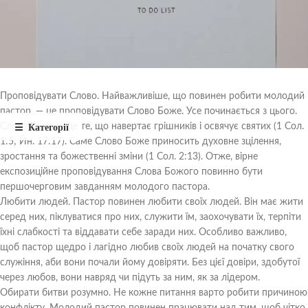
Проповідувати Слово. Найважливіше, що повинен робити молодий
пастор, — це проповідувати Слово Боже. Усе починається з цього.
Слово Боже — це те, що навертає грішників і освячує святих (1 Сол.
1:5; Йн. 17:17). Саме Слово Боже приносить духовне зцілення,
зростання та божественні зміни (1 Сол. 2:13). Отже, вірне
експозиційне проповідування Слова Божого повинно бути
першочерговим завданням молодого пастора.
Любити людей. Пастор повинен любити своїх людей. Він має жити
серед них, піклуватися про них, служити їм, заохочувати їх, терпіти
їхні слабкості та віддавати себе заради них. Особливо важливо,
щоб пастор щедро і лагідно любив своїх людей на початку свого
служіння, аби вони почали йому довіряти. Без цієї довіри,
здобутої
через любов,
вони навряд чи підуть за ним, як за лідером.
Обирати битви розумно. Не кожне питання варто робити причиною