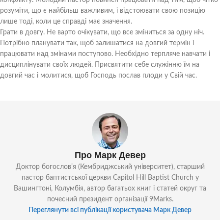
конфлікту. Молодий пастор повинен працювати над тим, щоб чітко
розуміти, що є найбільш важливим, і відстоювати свою позицію
лише тоді, коли це справді має значення.
Грати в довгу. Не варто очікувати, що все зміниться за одну ніч.
Потрібно планувати так, щоб залишатися на довгий термін і
працювати над змінами поступово. Необхідно терпляче навчати і
дисциплінувати своїх людей. Присвятити себе служінню їм на
довгий час і молитися, щоб Господь послав плоди у Свій час.
Про Марк Девер
Доктор богословʼя (Кембриджський університет), старший
пастор баптистської церкви Capitol Hill Baptist Church у
Вашингтоні, Колумбія, автор багатьох книг і статей округ та
почесний президент організації 9Marks.
Переглянути всі публікації користувача Марк Девер