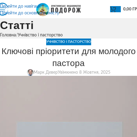
Перейти до навігації
0,00
Г
Перейти до основного вмісту
Статті
Головна
Учнівство і пасторство
УЧНІВСТВО І ПАСТОРСТВО
Ключові пріоритети для молодого
пастора
Марк Девер
Увімкнено 8 Жовтня, 2025