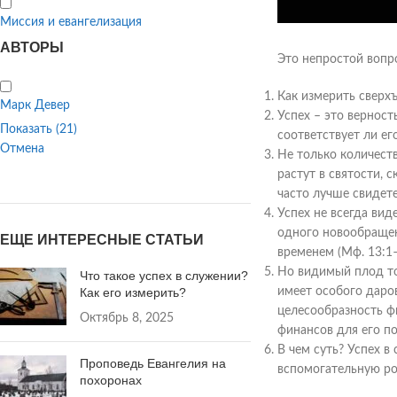
Миссия и евангелизация
АВТОРЫ
Это непростой вопр
Как измерить сверх
Марк Девер
Успех – это вернос
Показать
(
21
)
соответствует ли ег
Отмена
Не только количест
растут в святости, 
часто лучше свидете
Успех не всегда ви
одного новообращен
ЕЩЕ ИНТЕРЕСНЫЕ СТАТЬИ
временем (Мф. 13:1–
Но видимый плод то
Что такое успех в служении?
Как его измерить?
имеет особого даров
целесообразность ф
Октябрь 8, 2025
финансов для его п
В чем суть? Успех в
Проповедь Евангелия на
вспомогательную ро
похоронах