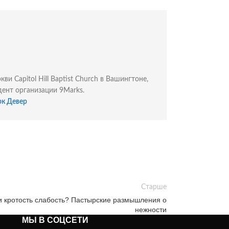
 Capitol Hill Baptist Church в Вашингтоне,
дент организации 9Marks.
рк Девер
Старше
и кротость слабость? Пастырские размышления о
нежности
МЫ В СОЦСЕТИ