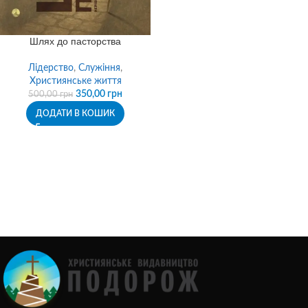
Шлях до пасторства
Лідерство
,
Служіння
,
Християнське життя
350,00
грн
500,00
грн
ДОДАТИ В КОШИК