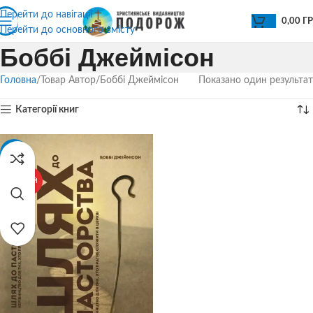
Перейти до навігації
0,00
Г
Перейти до основного вмісту
Боббі Джеймісон
Головна
Товар Автор
Боббі Джеймісон
Показано один результат
Категорії книг
-30%
ГАРЯЧИЙ