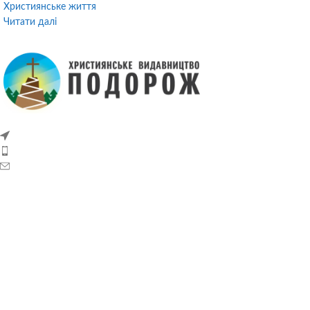
Християнське життя
Читати далі
м. Хмельницький, вул. Романа Шухевича, 20,
+38(067)380-48-42
podorozhbooks@gmail.com
КОРИСНІ ПОСИЛАННЯ
Головна
Книгарня
Статті
Про нас
Контакти
Публічний договір (оферта)