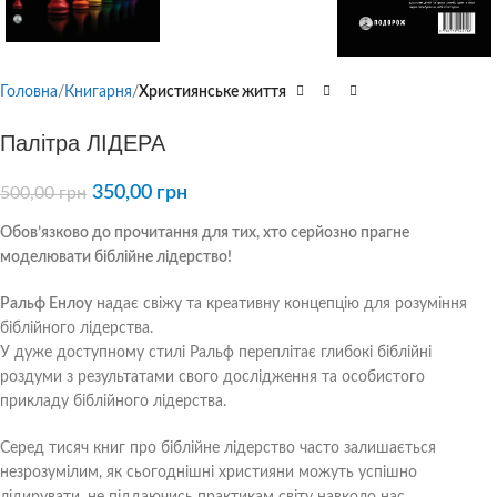
Головна
Книгарня
Християнське життя
Палітра ЛІДЕРА
350,00
грн
500,00
грн
Обов’язково до прочитання для тих, хто серйозно прагне
моделювати біблійне лідерство!
Ральф Енлоу
надає свіжу та креативну концепцію для розуміння
біблійного лідерства.
У дуже доступному стилі Ральф переплітає глибокі біблійні
роздуми з результатами свого дослідження та особистого
прикладу біблійного лідерства.
Серед тисяч книг про біблійне лідерство часто залишається
незрозумілим, як сьогоднішні християни можуть успішно
лідирувати, не піддаючись практикам світу навколо нас.