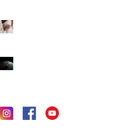
СТАТТІ ДЛЯ ЧИТАННЯ
Як відрізнити біблійно обґрунтовану контекстуалізацію від
небіблійного компромісу?
8 Жовтня, 2025
Як нам здійснювати біблійно обґрунтовану контекстуалізацію?
8 Жовтня, 2025
МИ В СОЦМЕРЕЖАХ
Християнське видавництво "Подорож"
© 2024-2026. Всі права
захищено. Розробка сайту
Stafford-Web