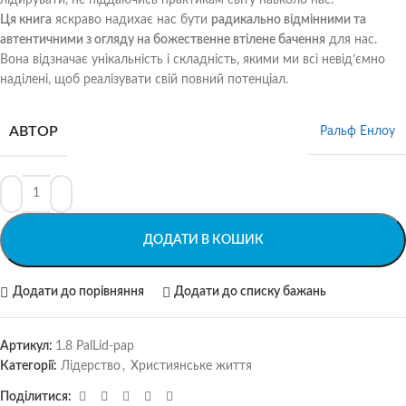
Ця книга
яскраво надихає нас бути
радикально відмінними та
автентичними з огляду на божественне втілене бачення
для нас.
Вона відзначає унікальність і складність, якими ми всі невід’ємно
наділені, щоб реалізувати свій повний потенціал.
АВТОР
Ральф Енлоу
ДОДАТИ В КОШИК
Додати до порівняння
Додати до списку бажань
Артикул:
1.8 PalLid-pap
Категорії:
Лідерство
,
Християнське життя
Поділитися: