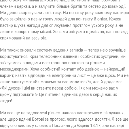
Цього року ми намагаємося не лише поглибити наші розмови з
членами церкви, а й залучити більше братів та сестер до взаємодії.
Ми дещо скоригували логістику. На початку року кожному пастирю
було закріплено певну групу людей для контакту й опіки. Кожен
пастир шукає нагоди для спілкування протягом усього року, а не
лише в конкретному місяці. Хоча ми звітуємо щомісяця, наш погляд
спрямований на весь рік.
Ми також оновили систему ведення записів — тепер нею зручніше
користуватися. Крім телефонних дзвінків і особистих зустрічей, ми
зв’язуємося з людьми електронною поштою та різними
месенджерами. Хоча особистий контакт або дзвінок — найкращий
варіант, навіть відповідь на електронний лист — це вже щось. Ми не
лише запитуємо: «Як можемо за вас молитися?», але й додаємо:
«Які духовні цілі ви ставите перед собою, і як ми можемо вас у
цьому підтримати?» Це питання відчиняє двері в серця наших
людей.
Ми все ще не задоволені рівнем нашого пастирського піклування,
але щиро вдячні Богові за прогрес, якого вдалося досягти. Я все ще
відчуваю виклик у словах з Послання до Євреїв 13:17, але пастирі