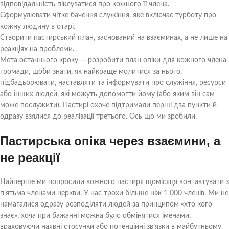
відповідальність піклуватися про кожного її члена.
Сформулювати чітке бачення служіння, яке включає турботу про
кожну людину в отарі.
Створити пастирський план, заснований на взаєминах, а не лише на
реакціях на проблеми.
Мета останнього кроку — розробити план опіки для кожного члена
громади, щоби знати, як найкраще молитися за нього,
підбадьорювати, наставляти та інформувати про служіння, ресурси
або інших людей, які можуть допомогти йому (або яким він сам
може послужити). Пастирі охоче підтримали перші два пункти й
одразу взялися до реалізації третього. Ось що ми зробили.
Пастирська опіка через взаємини, а
не реакції
Найперше ми попросили кожного пастиря щомісяця контактувати з
п’ятьма членами церкви. У нас трохи більше ніж 1 000 членів. Ми не
намагалися одразу розподіляти людей за принципом «хто кого
знає», хоча при бажанні можна було обмінятися іменами,
враховуючи наявні стосунки або потенційні зв’язки в майбутньому.