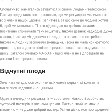
Спочатку всі намагались зв’язатися зі своїми людьми телефоном.
Пастир представлявся, пояснював, що ми регулярно молимося за
всіх членів нашої церкви, і запитував, за що саме ця людина хотіла
б, щоб ми молилися. Ті, хто відповідав на дзвінок, загалом
позитивно сприймали таку ініціативу. Інколи дзвінок надходив дуже
вчасно, і пастир міг допомогти людині з нагальною потребою.
Інколи ж людину заскочили зненацька, і вона не мала конкретного
прохання, хоча дехто пізніше передзвонював і таки згадував про
щось. Загалом близько 40–50% наших членів не відповідали на
дзвінки і не передзвонювали.
Відчутні плоди
Хоча нам не вдалося охопити всіх членів церкви, ці контакти
виявилися надзвичайно цінними.
Один із очевидних результатів — зростання кількості особистих
зустрічей пастирів із членами церкви. Пастир, який не «пахне
вівцями», — не дуже добрий пастир. Усі ми дізналися про щоденні