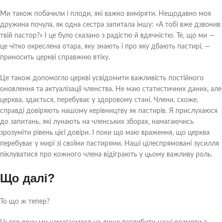
Ми також побачили і плоди, які важко виміряти. Нещодавно моя
дружина почула, як одна сестра запитала іншу: «А тобі вже дзвонив
твій пастор?» І це було сказано з радістю й вдячністю. Те, що ми —
це чітко окреслена отара, яку знають і про яку дбають пастирі, —
приносить церкві справжню втіху.
Це також допомогло церкві усвідомити важливість постійного
оновлення та актуалізації членства. Не маю статистичних даних, але
церква, здається, перебуває у здоровому стані. Члени, схоже,
справді довіряють нашому керівництву як пастирів. Я прислухаюся
до запитань, які лунають на членських зборах, намагаючись
зрозуміти рівень цієї довіри. І поки що маю враження, що церква
перебуває у мирі зі своїми пастирями. Наші цілеспрямовані зусилля
піклуватися про кожного члена відіграють у цьому важливу роль.
Що далі?
То що ж тепер?