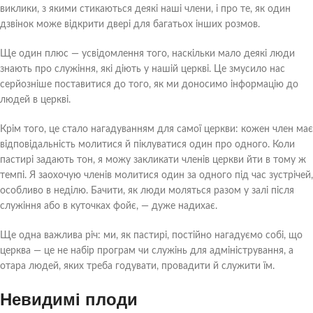
виклики, з якими стикаються деякі наші члени, і про те, як один
дзвінок може відкрити двері для багатьох інших розмов.
Ще один плюс — усвідомлення того, наскільки мало деякі люди
знають про служіння, які діють у нашій церкві. Це змусило нас
серйозніше поставитися до того, як ми доносимо інформацію до
людей в церкві.
Крім того, це стало нагадуванням для самої церкви: кожен член має
відповідальність молитися й піклуватися один про одного. Коли
пастирі задають тон, я можу закликати членів церкви йти в тому ж
темпі. Я заохочую членів молитися один за одного під час зустрічей,
особливо в неділю. Бачити, як люди моляться разом у залі після
служіння або в куточках фойє, — дуже надихає.
Ще одна важлива річ: ми, як пастирі, постійно нагадуємо собі, що
церква — це не набір програм чи служінь для адміністрування, а
отара людей, яких треба годувати, провадити й служити їм.
Невидимі плоди