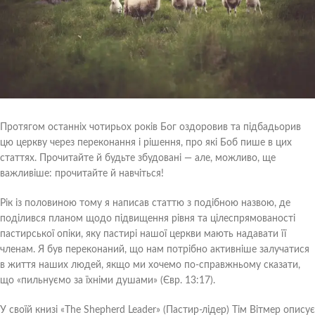
Протягом останніх чотирьох років Бог оздоровив та підбадьорив
цю церкву через переконання і рішення, про які Боб пише в цих
статтях. Прочитайте й будьте збудовані — але, можливо, ще
важливіше: прочитайте й навчіться!
Рік із половиною тому я написав статтю з подібною назвою, де
поділився планом щодо підвищення рівня та цілеспрямованості
пастирської опіки, яку пастирі нашої церкви мають надавати її
членам. Я був переконаний, що нам потрібно активніше залучатися
в життя наших людей, якщо ми хочемо по-справжньому сказати,
що «пильнуємо за їхніми душами» (Євр. 13:17).
У своїй книзі «The Shepherd Leader» (Пастир-лідер) Тім Вітмер описує