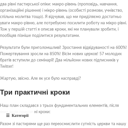
два рівні пастирської опіки: макро-рівень (проповідь, навчання,
організаційні рішення) і мікро-рівень (особисті розмови, учнівство,
спільна молитва тощо). Я відчував, що ми приділяємо достатньо
уваги макро-рівню, але потребуємо посилити роботу на мікро-рівні.
Тож у першій статті я описав кроки, які ми планували зробити, і
пообіцяв пізніше поділитися результатами.
Результати були приголомшливі! Зростання відвідуваності на 600%!
Пожертвування зросли на 850%! Вісім нових церков! 57 молодих
братів вступили до семінарії! Два мільйони нових підписників у
Twitter!
Жартую, звісно. Але як усе було насправді?
Три практичні кроки
Наш план складався з трьох фундаментальних елементів, після
яких ішли практичні кроки:
Разом зі пастирями ще раз переосмислити сутність церкви та нашу