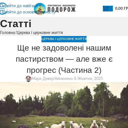
Перейти до навігації
0,00
Г
Перейти до основного вмісту
Статті
Головна
Церква і церковне життя
ЦЕРКВА І ЦЕРКОВНЕ ЖИТТЯ
Ще не задоволені нашим
пастирством — але вже є
прогрес (Частина 2)
Марк Девер
Увімкнено 8 Жовтня, 2025