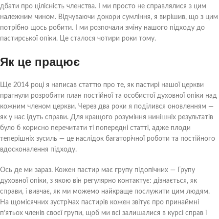
дбати про цілісність членства. І ми просто не справлялися з цим
належним чином. Відчуваючи докори сумління, я вирішив, що з цим
потрібно щось робити. І ми розпочали зміну нашого підходу до
пастирської опіки. Це сталося чотири роки тому.
Як це працює
Ще 2014 році я написав статтю про те, як пастирі нашої церкви
прагнули розробити план постійної та особистої духовної опіки над
кожним членом церкви. Через два роки я поділився оновленням —
як у нас ідуть справи. Для кращого розуміння нинішніх результатів
було б корисно перечитати ті попередні статті, адже плоди
теперішніх зусиль — це наслідок багаторічної роботи та постійного
вдосконалення підходу.
Ось де ми зараз. Кожен пастир має групу підопічних — Групу
духовної опіки, з якою він регулярно контактує: дізнається, як
справи, і вивчає, як ми можемо найкраще послужити цим людям.
На щомісячних зустрічах пастирів кожен звітує про принаймні
п’ятьох членів своєї групи, щоб ми всі залишалися в курсі справ і