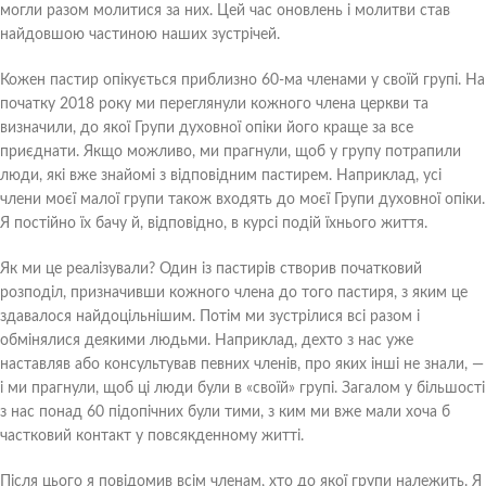
могли разом молитися за них. Цей час оновлень і молитви став
найдовшою частиною наших зустрічей.
Кожен пастир опікується приблизно 60-ма членами у своїй групі. На
початку 2018 року ми переглянули кожного члена церкви та
визначили, до якої Групи духовної опіки його краще за все
приєднати. Якщо можливо, ми прагнули, щоб у групу потрапили
люди, які вже знайомі з відповідним пастирем. Наприклад, усі
члени моєї малої групи також входять до моєї Групи духовної опіки.
Я постійно їх бачу й, відповідно, в курсі подій їхнього життя.
Як ми це реалізували? Один із пастирів створив початковий
розподіл, призначивши кожного члена до того пастиря, з яким це
здавалося найдоцільнішим. Потім ми зустрілися всі разом і
обмінялися деякими людьми. Наприклад, дехто з нас уже
наставляв або консультував певних членів, про яких інші не знали, —
і ми прагнули, щоб ці люди були в «своїй» групі. Загалом у більшості
з нас понад 60 підопічних були тими, з ким ми вже мали хоча б
частковий контакт у повсякденному житті.
Після цього я повідомив всім членам, хто до якої групи належить. Я