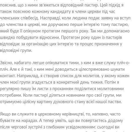
пояснив, що з ними зв’яжеться відповідний пастир. Цей підхід я
також пояснюю кожному кандидату в члени церкви під час
членських співбесід. Насправді, коли людина подає заявку на вступ
до членства в церкві, ми доручаємо перше інтерв’ю тому пастирю,
який буде її опікуном протягом першого року. Так ми допомагаємо
швидко побудувати відносини. Протягом року один із пастирів
відповідає за організацію цих інтерв’ю та процес призначення у
відповідні групи.
Звісно, набагато легше опікуватися тими, з ким я вже служу пліч-о-
пліч. Але є й такі, з ким мені доводиться цілеспрямовано шукати
контакт. Наприклад, я створив список для молитов, у якому кожен
член моєї групи згадується в конкретний день тижня. Потім я
регулярно пишу їм листи з проханням поділитися молитовними
потребами. Коли пастирі діляться новинами про свої групи, ми
отримуємо цілісну картину духовного стану всієї нашої пастви.
Якщо ви служите в церковному керівництві, то, напевно, часто
буваєте на нарадах. А тепер уявіть, що ви повертаєтесь додому
після чергової зустрічі з глибоким усвідомленням: сьогодні ви