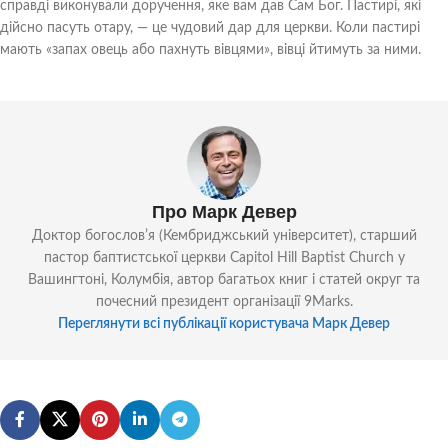
справді виконували доручення, яке вам дав Сам Бог. Пастирі, які
дійсно пасуть отару, — це чудовий дар для церкви. Коли пастирі
мають «запах овець або пахнуть вівцями», вівці йтимуть за ними.
Про Марк Девер
Доктор богословʼя (Кембриджський університет), старший
пастор баптистської церкви Capitol Hill Baptist Church у
Вашингтоні, Колумбія, автор багатьох книг і статей округ та
почесний президент організації 9Marks.
Переглянути всі публікації користувача Марк Девер