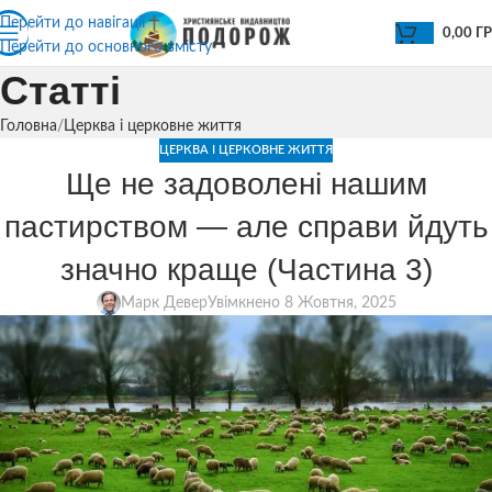
Перейти до навігації
0,00
Г
Перейти до основного вмісту
Статті
Головна
Церква і церковне життя
ЦЕРКВА І ЦЕРКОВНЕ ЖИТТЯ
Ще не задоволені нашим
пастирством — але справи йдуть
значно краще (Частина 3)
Марк Девер
Увімкнено 8 Жовтня, 2025