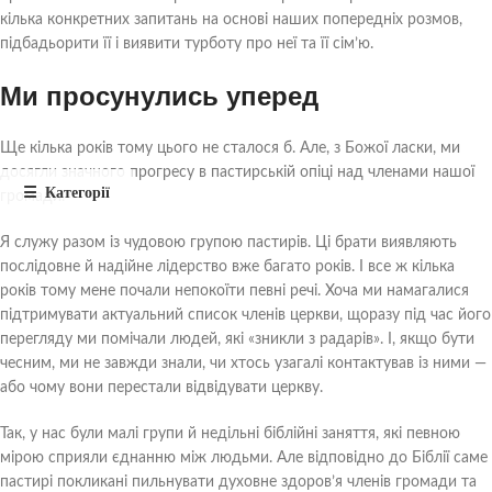
кілька конкретних запитань на основі наших попередніх розмов,
підбадьорити її і виявити турботу про неї та її сім’ю.
Ми просунулись уперед
Ще кілька років тому цього не сталося б. Але, з Божої ласки, ми
досягли значного прогресу в пастирській опіці над членами нашої
громади.
Я служу разом із чудовою групою пастирів. Ці брати виявляють
послідовне й надійне лідерство вже багато років. І все ж кілька
років тому мене почали непокоїти певні речі. Хоча ми намагалися
підтримувати актуальний список членів церкви, щоразу під час його
перегляду ми помічали людей, які «зникли з радарів». І, якщо бути
чесним, ми не завжди знали, чи хтось узагалі контактував із ними —
або чому вони перестали відвідувати церкву.
Так, у нас були малі групи й недільні біблійні заняття, які певною
мірою сприяли єднанню між людьми. Але відповідно до Біблії саме
пастирі покликані пильнувати духовне здоров’я членів громади та