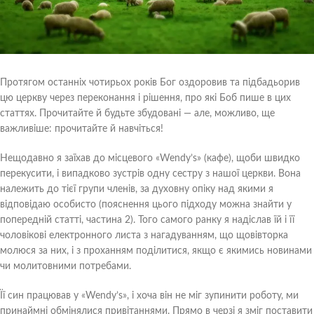
Протягом останніх чотирьох років Бог оздоровив та підбадьорив
цю церкву через переконання і рішення, про які Боб пише в цих
статтях. Прочитайте й будьте збудовані — але, можливо, ще
важливіше: прочитайте й навчіться!
Нещодавно я заїхав до місцевого «Wendy’s» (кафе), щоби швидко
перекусити, і випадково зустрів одну сестру з нашої церкви. Вона
належить до тієї групи членів, за духовну опіку над якими я
відповідаю особисто (пояснення цього підходу можна знайти у
попередній статті, частина 2). Того самого ранку я надіслав їй і її
чоловікові електронного листа з нагадуванням, що щовівторка
молюся за них, і з проханням поділитися, якщо є якимись новинами
чи молитовними потребами.
Її син працював у «Wendy’s», і хоча він не міг зупинити роботу, ми
принаймні обмінялися привітаннями. Прямо в черзі я зміг поставити