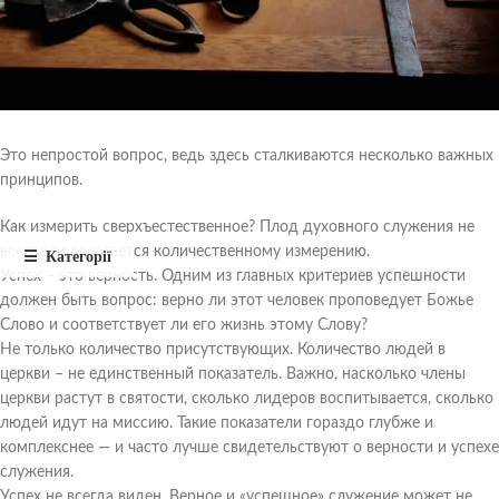
Это непростой вопрос, ведь здесь сталкиваются несколько важных
принципов.
Как измерить сверхъестественное? Плод духовного служения не
всегда подвергается количественному измерению.
Успех – это верность. Одним из главных критериев успешности
должен быть вопрос: верно ли этот человек проповедует Божье
Слово и соответствует ли его жизнь этому Слову?
Не только количество присутствующих. Количество людей в
церкви – не единственный показатель. Важно, насколько члены
церкви растут в святости, сколько лидеров воспитывается, сколько
людей идут на миссию. Такие показатели гораздо глубже и
комплекснее — и часто лучше свидетельствуют о верности и успехе
служения.
Успех не всегда виден. Верное и «успешное» служение может не