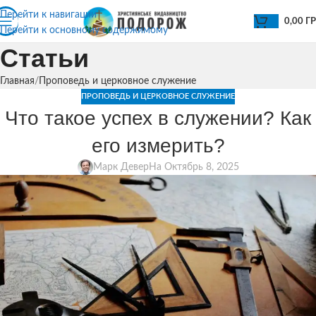
Перейти к навигации
0,00
Г
Перейти к основному содержимому
Статьи
Главная
Проповедь и церковное служение
ПРОПОВЕДЬ И ЦЕРКОВНОЕ СЛУЖЕНИЕ
Что такое успех в служении? Как
его измерить?
Марк Девер
На Октябрь 8, 2025