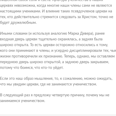
лишенной своей соли и света. Культура ученичества в наших
церквях невозможна, когда многие наши члены сами не являются
настоящими учениками. И влияние таких псевдочленов церкви на
тех, кто действительно стремится следовать за Христом, точно не
будет дружелюбным.
Иными словами (и используя аналогию Марка Девера), ранее
входная дверь церкви тщательно охранялась, а задняя была
широко открыта. То есть церкви осторожно относились к тому,
кого они принимают в члены, и усердно дисциплинировали тех, чьи
жизни противоречили их признанию. Теперь, однако, мы оставляем
переднюю дверь широко открытой, а заднюю дверь закрываем,
потому что боимся, что кто-то уйдет.
Если это наш образ мышления, то, к сожалению, можно ожидать,
что мы увидим церкви, где не занимаются ученичеством.
В следующий раз я предложу четвертую причину, почему мы не
занимаемся ученичеством.