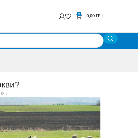
0
0,00
ГРН
ркви?
2025