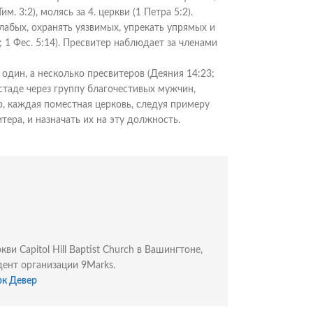
им. 3:2), молясь за 4. церкви (1 Петра 5:2).
лабых, охранять уязвимых, упрекать упрямых и
; 1 Фес. 5:14). Пресвитер наблюдает за членами
один, а несколько пресвитеров (Деяния 14:23;
м стаде через группу благочестивых мужчин,
о, каждая поместная церковь, следуя примеру
ера, и назначать их на эту должность.
 Capitol Hill Baptist Church в Вашингтоне,
дент организации 9Marks.
рк Девер