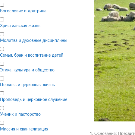
Богословие и доктрина
Христианская жизнь
Молитва и духовные дисциплины
Семья, брак и воспитание детей
Этика, культура и общество
Церковь и церковная жизнь
Проповедь и церковное служение
Ученик и пасторство
Миссия и евангелизация
Основания: Пресвите