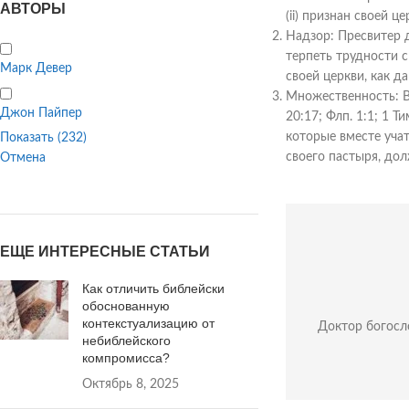
АВТОРЫ
(ii) признан своей це
Надзор: Пресвитер д
терпеть трудности с
Марк Девер
своей церкви, как д
Множественность: В 
Джон Пайпер
20:17; Флп. 1:1; 1 
которые вместе уча
Показать
(
232
)
своего пастыря, дол
Отмена
ЕЩЕ ИНТЕРЕСНЫЕ СТАТЬИ
Как отличить библейски
обоснованную
контекстуализацию от
Доктор богосло
небиблейского
компромисса?
Октябрь 8, 2025