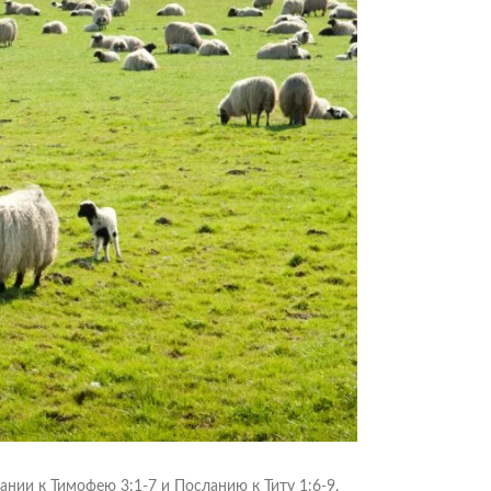
ании к Тимофею 3:1-7 и Посланию к Титу 1:6-9,