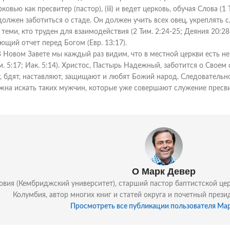
рковью как пресвитер (пастор), (iii) и ведет церковь, обучая Слова (1 Т
олжен заботиться о стаде. Он должен учить всех овец, укреплять с
 теми, кто труден для взаимодействия (2 Тим. 2:24-25; Деяния 20:28
ающий отчет перед Богом (Евр. 13:17).
Новом Завете мы каждый раз видим, что в местной церкви есть не 
Тим. 5:17; Иак. 5:14). Христос, Пастырь Надежный, заботится о Свое
т, бдят, наставляют, защищают и любят Божий народ. Следовательн
жна искать таких мужчин, которые уже совершают служение пресвит
О Марк Девер
вия (Кембриджский университет), старший пастор баптистской церкви
Колумбия, автор многих книг и статей округа и почетный прези
Просмотреть все публикации пользователя Ма