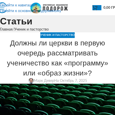
Перейти к навигации
0,00
Г
Перейти к основному содержимому
Статьи
Главная
Ученик и пасторство
УЧЕНИК И ПАСТОРСТВО
Должны ли церкви в первую
очередь рассматривать
ученичество как «программу»
или «образ жизни»?
Марк Девер
На Октябрь 7, 2025