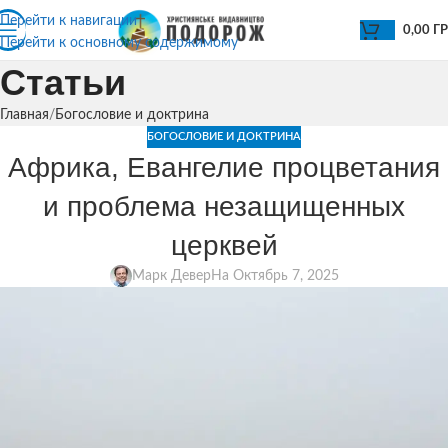
Перейти к навигации
0,00
Г
Перейти к основному содержимому
Статьи
Главная
Богословие и доктрина
БОГОСЛОВИЕ И ДОКТРИНА
Африка, Евангелие процветания
и проблема незащищенных
церквей
Марк Девер
На Октябрь 7, 2025