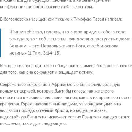
и храниться для будущих поколений, а не семинарии, не
конференции, не богословские учебные центры.
В богословско насыщенном письме к Тимофею Павел написал:
«Пишу тебе это, надеясь, что скоро приду к тебе, а если
замедлю, то чтобы ты знал, как должно поступать в доме
Божием, – это Церковь живого Бога, столб и основа
истины» (1 Тим. 3:14-15).
Как церковь проводит свою общую жизнь, имеет большое значение
для того, как она сохраняет и защищает истину.
Современное поколение в Африке могло бы извлечь большую
пользу от церквей, которые были бы готовы так же строго
относиться к исключению своих членов, как и к их принятию после
крещения. Город, наполненный людьми, утверждающими, что
являются последователями Христа, но ведущие жизнь,
недостойную Евангелия, искажает истину Евангелия как для этого
поколения, так и для следующего.