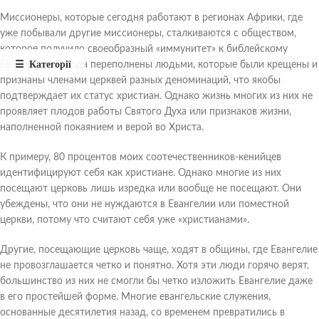
Миссионеры, которые сегодня работают в регионах Африки, где
уже побывали другие миссионеры, сталкиваются с обществом,
которое получило своеобразный «иммунитет» к библейскому
Евангелию. Города переполнены людьми, которые были крещены и
признаны членами церквей разных деноминаций, что якобы
подтверждает их статус христиан. Однако жизнь многих из них не
проявляет плодов работы Святого Духа или признаков жизни,
наполненной покаянием и верой во Христа.
К примеру, 80 процентов моих соотечественников-кенийцев
идентифицируют себя как христиане. Однако многие из них
посещают церковь лишь изредка или вообще не посещают. Они
убеждены, что они не нуждаются в Евангелии или поместной
церкви, потому что считают себя уже «христианами».
Другие, посещающие церковь чаще, ходят в общины, где Евангелие
не провозглашается четко и понятно. Хотя эти люди горячо верят,
большинство из них не смогли бы четко изложить Евангелие даже
в его простейшей форме. Многие евангельские служения,
основанные десятилетия назад, со временем превратились в